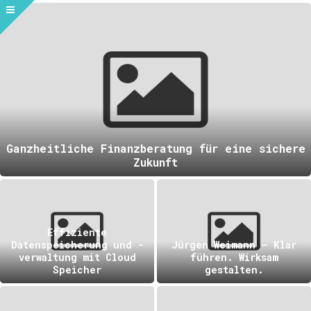
Ganzheitliche Finanzberatung für eine sichere
Zukunft
Effiziente
Datenspeicherung und -
Jürgen Weimann – Klar
verwaltung mit Cloud
führen. Wirksam
Speicher
gestalten.