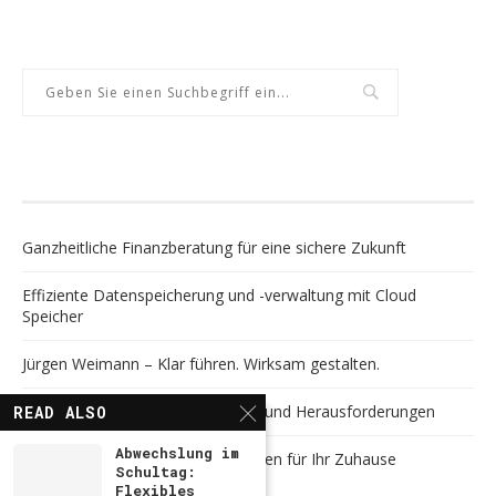
NEUESTE BEITRÄGE
Ganzheitliche Finanzberatung für eine sichere Zukunft
Effiziente Datenspeicherung und -verwaltung mit Cloud
Speicher
Jürgen Weimann – Klar führen. Wirksam gestalten.
Digitalisierung meistern: Chancen und Herausforderungen
READ ALSO
Abwechslung im
Vielseitige Gestaltungsmöglichkeiten für Ihr Zuhause
Schultag:
Flexibles