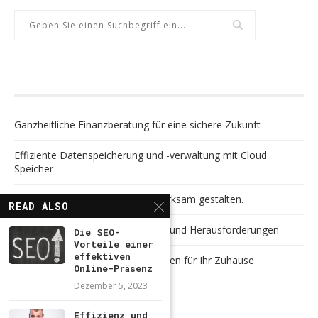
NEUESTE BEITRÄGE
Ganzheitliche Finanzberatung für eine sichere Zukunft
Effiziente Datenspeicherung und -verwaltung mit Cloud
Speicher
Jürgen Weimann – Klar führen. Wirksam gestalten.
READ ALSO
Digitalisierung meistern: Chancen und Herausforderungen
Die SEO-
Vorteile einer
effektiven
Vielseitige Gestaltungsmöglichkeiten für Ihr Zuhause
Online-Präsenz
Dezember 5, 2023
NEUESTE KOMMENTARE
Effizienz und