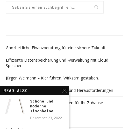
NEUESTE BEITRÄGE
Ganzheitliche Finanzberatung für eine sichere Zukunft
Effiziente Datenspeicherung und -verwaltung mit Cloud
Speicher
Jürgen Weimann – Klar führen. Wirksam gestalten.
Digitalisierung meistern: Chancen und Herausforderungen
READ ALSO
Schöne und
Vielseitige Gestaltungsmöglichkeiten für Ihr Zuhause
moderne
Tischbeine
Dezember 23, 2022
NEUESTE KOMMENTARE